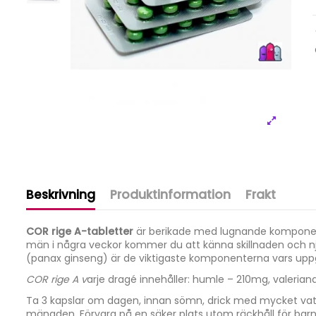
Beskrivning
Produktinformation
Frakt
COR rige A-tabletter
är berikade med lugnande komponenter 
män i några veckor kommer du att känna skillnaden och nju
(panax ginseng) är de viktigaste komponenterna vars uppgif
COR rige A v
arje dragé innehåller: humle – 210mg, valeria
Ta 3 kapslar om dagen, innan sömn, drick med mycket vatt
mängden. Förvara på en säker plats utom räckhåll för barn