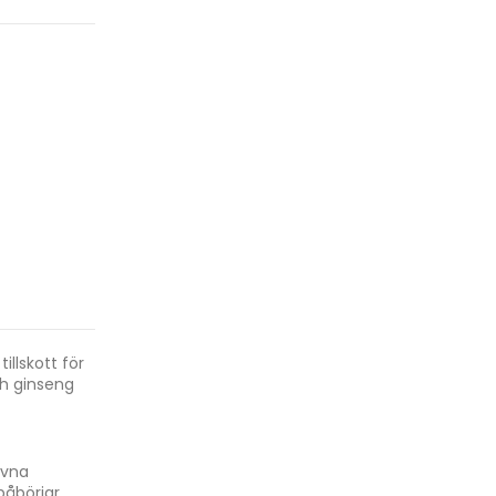
llskott för
ch ginseng
ivna
påbörjar