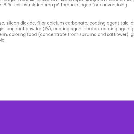
n 18 år. Läs instruktionerna på förpackningen före användning.
, silicon dioxide, filler calcium carbonate, coating agent talc, 
 ginseng root powder (1%), coating agent shellac, coating agent 
erin, coloring food (concentrate from spirulina and safflower), 
ic.
h hela Europeiska Unionen.
45 kapslar
kr.
1-2 år
till din brevlåda eller till ditt närmaste ombud beroende på pake
dörr.)
ällning mottagits (exklusive helgfria dagar). Alla beställningar 
r beroende på leveranssätt. Har du inte fått ditt paket eller någ
ommenderar vi att du söker detaljerad information om din försä