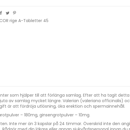
COR rige A-Tabletter 45
som hjälper till att förlänga samlag. Efter att ha tagit detta ti
ta av samlag mycket längre. Valerian (valeriana officinalis) o
t är att fördröja utlösning, öka erektion och spermainnehåll.
narotpulver – 180mg, ginsengrotpulver – 10mg.
en. Inte mer än 3 kapslar på 24 timmar. Överskrid inte den ang
. Rådgör med din läkare eller annan sjukvårdspersonal innan du 