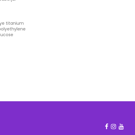
dye titanium
polyethylene
glucose
tets vikt och
skickas med
on avisering
ndelse med