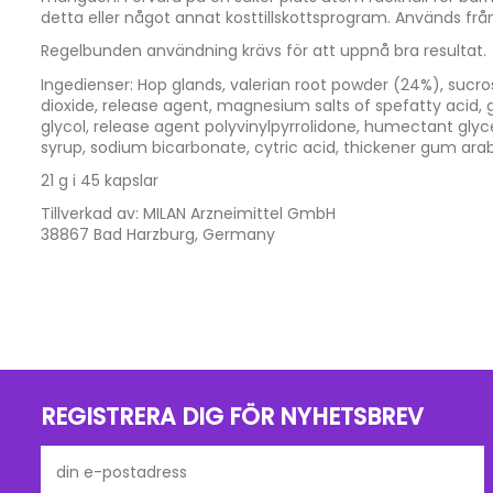
detta eller något annat kosttillskottsprogram. Används frå
Regelbunden användning krävs för att uppnå bra resultat.
Ingedienser: Hop glands, valerian root powder (24%), sucrose
dioxide, release agent, magnesium salts of spefatty acid,
glycol, release agent polyvinylpyrrolidone, humectant glyc
syrup, sodium bicarbonate, cytric acid, thickener gum arab
21 g i 45 kapslar
Tillverkad av: MILAN Arzneimittel GmbH
38867 Bad Harzburg, Germany
Fraktkostnader till Sverige, Finland, Norge oc
Förpackningsstorlek
FRI FRAKT via PostNord -
Gäller alla beställningar över 390 
Utgångsdatum
1.
Standard - PostNord
(Leveranstid ca 3-5 dagar. Skickas 
storlek.)
( Fraktpris: 39 kr )
2.
DHL Express-bud
(Leveranstid ca 1-2 dagar, från dörr till 
REGISTRERA DIG FÖR NYHETSBREV
( Fraktpris: 260 kr )
Alla beställningar expedieras inom 24 timmar efter att best
posten eller DHL-kuriren. Frakten tar sedan mellan 1-5 daga
1-5 arbetsdagar efter avisering om leverans från oss, rek