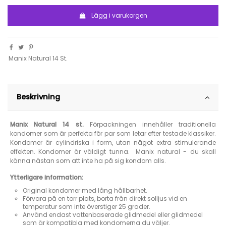
Lägg i varukorgen
Manix Natural 14 St.
Beskrivning
Manix Natural 14 st.
Förpackningen innehåller traditionella
kondomer som är perfekta för par som letar efter testade klassiker.
Kondomer är cylindriska i form, utan något extra stimulerande
effekten. Kondomer är väldigt tunna. Manix natural - du skall
känna nästan som att inte ha på sig kondom alls.
Ytterligare information:
Original kondomer med lång hållbarhet.
Förvara på en torr plats, borta från direkt solljus vid en
temperatur som inte överstiger 25 grader.
Använd endast vattenbaserade glidmedel eller glidmedel
som är kompatibla med kondomerna du väljer.