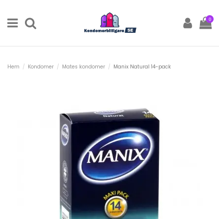
0
Hem
Kondomer
Mates kondomer
Manix Natural 14-pack