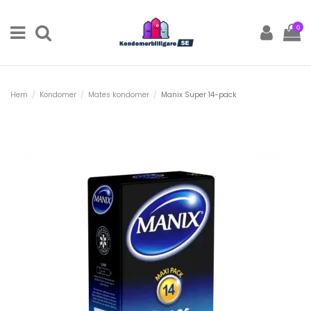
0
Hem
Kondomer
Mates kondomer
Manix Super 14-pack