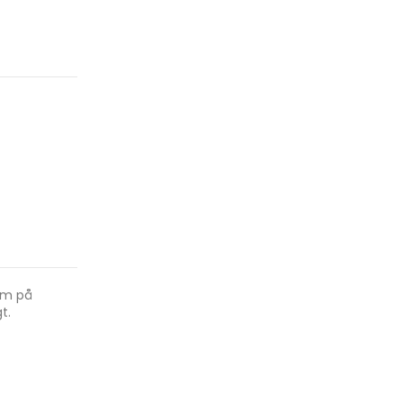
ilm på
t.