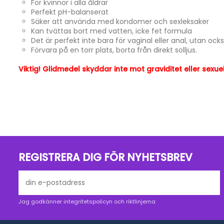
För kvinnor i alla åldrar
Perfekt pH-balanserat
Säker att använda med kondomer och sexleksaker
Kan tvättas bort med vatten, icke fet formula
Det är perfekt inte bara för vaginal eller anal, utan ocks
Förvara på en torr plats, borta från direkt solljus.
Viktig! Glidmedel skyddar inte mot graviditet eller sexu
Fraktkostnader till Sverige, Finland, Norge oc
Förpackningsstorlek
FRI FRAKT via PostNord -
Gäller alla beställningar över 390 
Certifiering
1.
Standard - PostNord
(Leveranstid ca 3-5 dagar. Skickas 
storlek.)
Utgångsdatum
( Fraktpris: 39 kr )
Volym:
2.
DHL Express-bud
(Leveranstid ca 1-2 dagar, från dörr till 
REGISTRERA DIG FÖR NYHETSBREV
( Fraktpris: 260 kr )
Alla beställningar expedieras inom 24 timmar efter att best
posten eller DHL-kuriren. Frakten tar sedan mellan 1-5 daga
1-5 arbetsdagar efter avisering om leverans från oss, rek
hjälp av sändningsnummer. Ibland går aviseringen fel. Ko
Jag godkänner integritetspolicyn och riktlinjerna
oss och vi hjälper att spåra och följa dina paket.