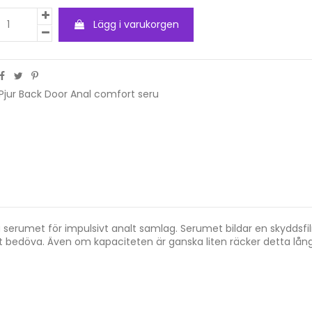
Lägg i varukorgen
Pjur Back Door Anal comfort seru
 serumet för impulsivt analt samlag. Serumet bildar en skyddsf
 bedöva. Även om kapaciteten är ganska liten räcker detta lång